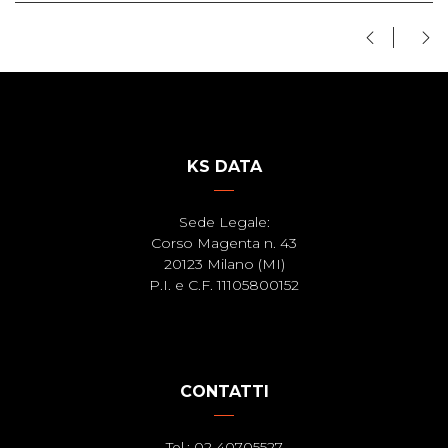
KS DATA
Sede Legale:
Corso Magenta n. 43
20123 Milano (MI)
P.I. e C.F. 11105800152
CONTATTI
Tel.: 02 40705527